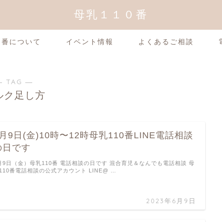
母乳１１０番
0番について
イベント情報
よくあるご相談
― TAG ―
ルク足し方
6月9日(金)10時〜12時母乳110番LINE電話相談
の日です
月9日（金）母乳110番 電話相談の日です 混合育児＆なんでも電話相談 母
110番電話相談の公式アカウント LINE@ …
2023年6月9日