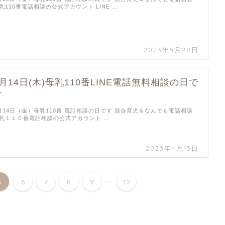
乳110番電話相談の公式アカウント LINE …
2023年5月20日
4月14日(木)母乳110番LINE電話無料相談の日で
す
月14日（金）母乳110番 電話相談の日です 混合育児＆なんでも電話相談
乳１１０番電話相談の公式アカウント …
2023年4月13日
...
5
6
7
8
9
12