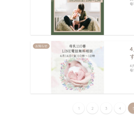
母
お知らせ
4
母
1
2
3
4