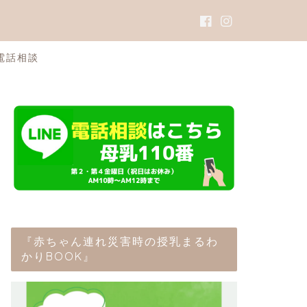
電話相談
『赤ちゃん連れ災害時の授乳まるわ
かりBOOK』