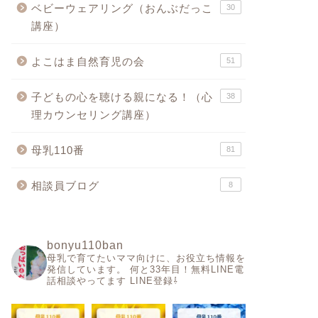
ベビーウェアリング（おんぶだっこ
30
講座）
よこはま自然育児の会
51
子どもの心を聴ける親になる！（心
38
理カウンセリング講座）
母乳110番
81
相談員ブログ
8
bonyu110ban
母乳で育てたいママ向けに、お役立ち情報を
発信しています。
何と33年目！無料LINE電
話相談やってます
LINE登録⇩