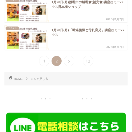
イベント
1月20日(月)授乳中の離乳食(補完食)講座@モーハ
ウス日本橋ショップ
2025年1月7日
イベント
1月20日(月)「職場復帰と母乳育児」講座@モーハ
ウス
2025年1月7日
...
1
2
3
12
HOME
ミルク足し方