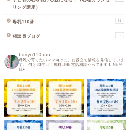
リング講座）
81
母乳110番
8
相談員ブログ
bonyu110ban
母乳で育てたいママ向けに、お役立ち情報を発信していま
す。
何と33年目！無料LINE電話相談やってます
LINE登
録⇩