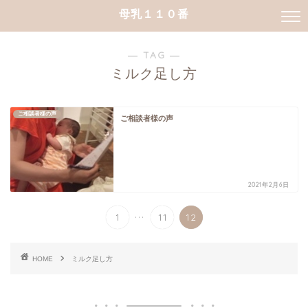
母乳１１０番
― TAG ―
ミルク足し方
ご相談者様の声
ご相談者様の声
2021年2月6日
...
1
11
12
HOME
ミルク足し方