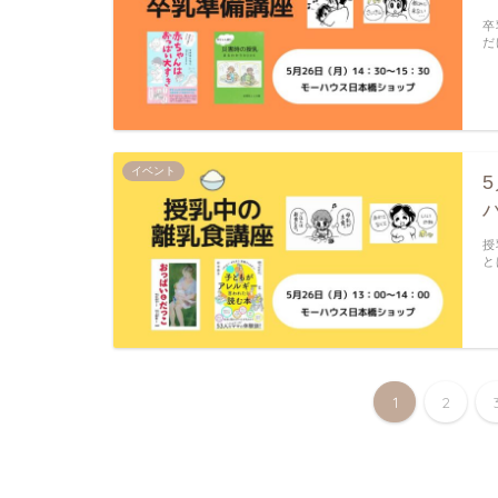
卒
だ
イベント
授
と
1
2