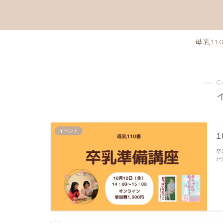
母乳11
― C
イベント
卒
だ