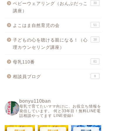
ベビーウェアリング（おんぶだっこ
30
講座）
よこはま自然育児の会
51
子どもの心を聴ける親になる！（心
38
理カウンセリング講座）
母乳110番
81
相談員ブログ
8
bonyu110ban
母乳で育てたいママ向けに、お役立ち情報を
発信しています。
何と33年目！無料LINE電
話相談やってます
LINE登録⇩