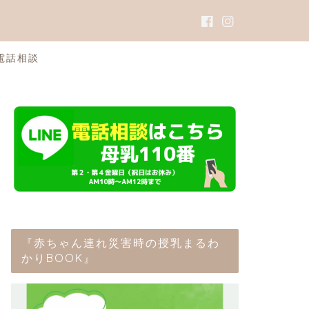
電話相談
『赤ちゃん連れ災害時の授乳まるわ
かりBOOK』