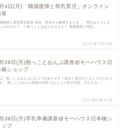
8月4日(月)「職場復帰と母乳育児」オンライン
講座
場復帰と母乳育児講座 産休、育休から復帰するとき、「母乳はどうした
いいのかな？」と迷うことはありませんか？ 職場復帰と母乳 …
2025年7月16日
5月26日(月)抱っことおんぶ講座@モーハウス日
本橋ショップ
は、抱っことおんぶにはコツがあります！知ると育児がぐんとラクになり
す。 抱っことおんぶ講座の内容 けんしょう炎の予防、子どもを …
2025年4月30日
5月26日(月)卒乳準備講座@モーハウス日本橋シ
ョップ