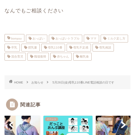
なんでもご相談ください
bonyuu
おっぱい
おっぱいトラブル
ママ
ミルク足し方
卒乳
授乳量
母乳110番
母乳不足感
母乳相談
混合育児
職場復帰
赤ちゃん
離乳食
HOME
お知らせ
5月26日(金)母乳110番LINE電話相談の日です
関連記事
ント
イベント
KIMONO部