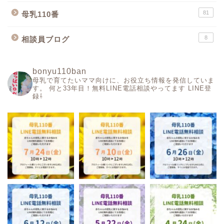
81
母乳110番
8
相談員ブログ
bonyu110ban
母乳で育てたいママ向けに、お役立ち情報を発信していま
す。
何と33年目！無料LINE電話相談やってます
LINE登
録⇩