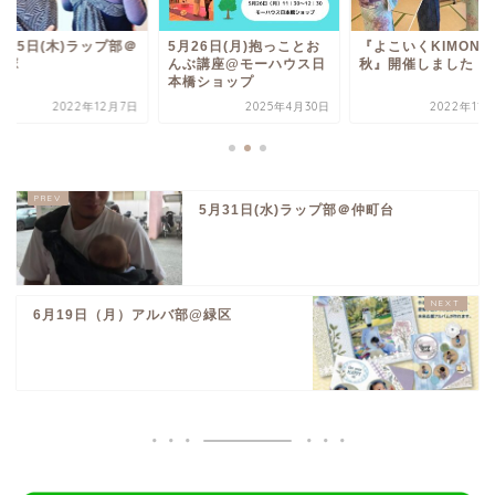
月15日(木)ラップ部＠
5月26日(月)抱っことお
『よこいくKIMONO
戸塚
んぶ講座@モーハウス日
秋』開催しました
本橋ショップ
2022年12月7日
2025年4月30日
2022年11
5月31日(水)ラップ部＠仲町台
6月19日（月）アルバ部@緑区