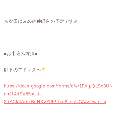
※次回は6/26@仲町台の予定です※
■お申込み方法■
以下のアドレスへ
https://docs.google.com/forms/d/e/1FAIpQLSc8UN
opJL4dSV85mUi-
2ttACk4Ar6xBcHXVZf6PRcu8cssUGA/viewform