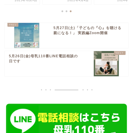
2023年10月9日
2022年4月4日
2024年1
5月27日(土)「子どもの『心』を聴ける
親になる！」 実践編Zoom開催
5月26日(金)母乳110番LINE電話相談の
日です