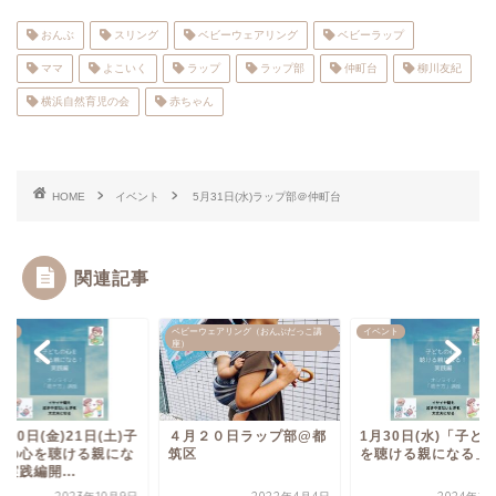
おんぶ
スリング
ベビーウェアリング
ベビーラップ
ママ
よこいく
ラップ
ラップ部
仲町台
柳川友紀
横浜自然育児の会
赤ちゃん
HOME
イベント
5月31日(水)ラップ部＠仲町台
関連記事
ント
ベビーウェアリング（おんぶだっこ講
イベント
座）
月20日(金)21日(土)子
４月２０日ラップ部@都
1月30日(水)「子ど
もの心を聴ける親にな
筑区
を聴ける親になる」
実践編開...