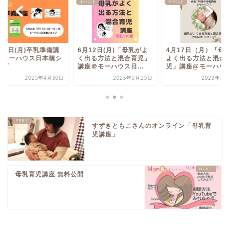
ント
イベント
イベント
26日(月)卒乳準備講
6月12日(月)「母乳がよ
4月17日（月）「母
@モーハウス日本橋シ
く出る方法と混合育児」
よく出る方法と混合
ップ
講座＠モーハウス日...
児」講座@モーハウ
2025年4月30日
2023年5月25日
2023年3月
すずきともこさんのオンライン「母乳育
児講座」
母乳育児講座 無料公開