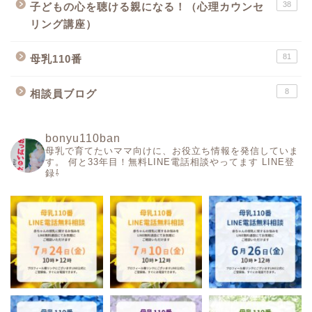
38
子どもの心を聴ける親になる！（心理カウンセ
リング講座）
81
母乳110番
8
相談員ブログ
bonyu110ban
母乳で育てたいママ向けに、お役立ち情報を発信していま
す。
何と33年目！無料LINE電話相談やってます
LINE登
録⇩