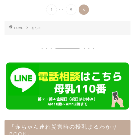
...
1
5
6
HOME
おんぶ
『赤ちゃん連れ災害時の授乳まるわかり
BOOK』