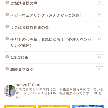
1
ご相談者様の声
30
ベビーウェアリング（おんぶだっこ講座）
51
よこはま自然育児の会
38
子どもの心を聴ける親になる！（心理カウンセ
リング講座）
81
母乳110番
8
相談員ブログ
bonyu110ban
母乳で育てたいママ向けに、お役立ち情報を発信していま
す。
何と33年目！無料LINE電話相談やってます
LINE登
録⇩