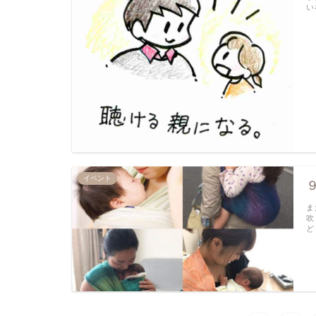
い
イベント
ま
吹
ど