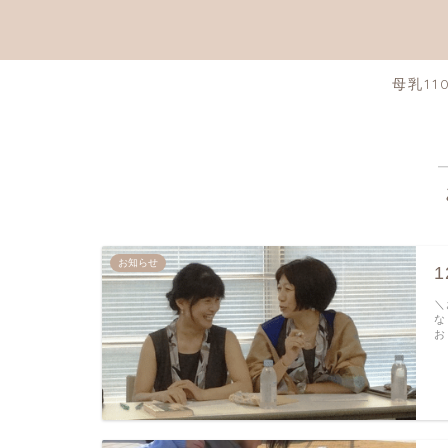
母乳11
お知らせ
＼
な
お