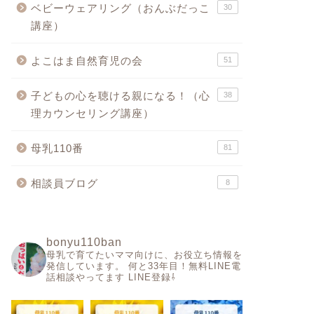
ベビーウェアリング（おんぶだっこ
30
講座）
よこはま自然育児の会
51
子どもの心を聴ける親になる！（心
38
理カウンセリング講座）
母乳110番
81
相談員ブログ
8
bonyu110ban
母乳で育てたいママ向けに、お役立ち情報を
発信しています。
何と33年目！無料LINE電
話相談やってます
LINE登録⇩