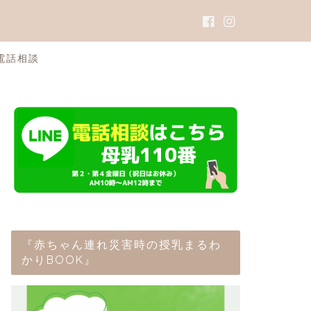
電話相談
『赤ちゃん連れ災害時の授乳まるわ
かりBOOK』