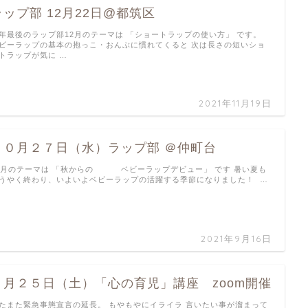
ラップ部 12月22日@都筑区
年最後のラップ部12月のテーマは 「ショートラップの使い方」 です。
ビーラップの基本の抱っこ・おんぶに慣れてくると 次は長さの短いショ
トラップが気に …
2021年11月19日
１０月２７日（水）ラップ部 ＠仲町台
0月のテーマは 「秋からの ベビーラップデビュー」 です 暑い夏も
うやく終わり、いよいよベビーラップの活躍する季節になりました！ …
2021年9月16日
９月２５日（土）「心の育児」講座 zoom開催
たまた緊急事態宣言の延長。 もやもやにイライラ 言いたい事が溜まって