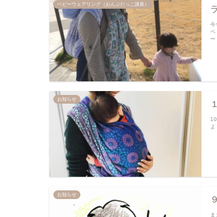
ベビーウェアリング（おんぶだっこ講座）
今
ベ
ー
お知らせ
1
よ
お知らせ
ま