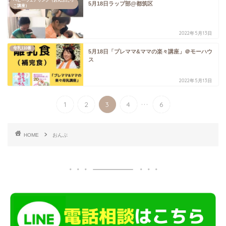
ベビーウェアリング（おんぶだっ
5月18日ラップ部@都筑区
こ講座）
2022年5月13日
母乳110番
5月18日「プレママ&ママの楽々講座」＠モーハウ
ス
2022年5月13日
...
1
2
3
4
6
HOME
おんぶ