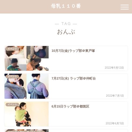
母乳１１０番
― TAG ―
おんぶ
イベント
10月7日(金)ラップ部＠東戸塚
2022年9月12日
イベント
7月27日(水) ラップ部＠仲町台
2022年7月1日
イベント
6月15日ラップ部＠都筑区
2022年6月5日