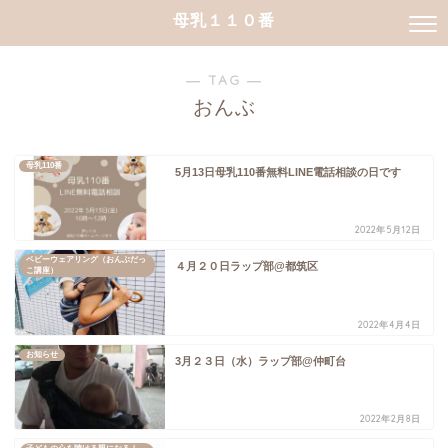
母乳１１０番
― TAG ―
おんぶ
母乳110番
5月13日母乳110番無料LINE電話相談の日です
2022年5月12日
ベビーウェアリング（おんぶだっ
４月２０日ラップ部@都筑区
こ講座）
2022年4月4日
お知らせ
3月２３日（水）ラップ部@仲町台
2022年2月8日