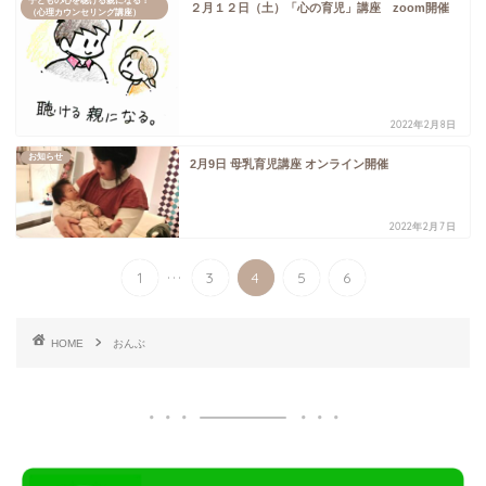
子どもの心を聴ける親になる！
２月１２日（土）「心の育児」講座 zoom開催
（心理カウンセリング講座）
2022年2月8日
お知らせ
2月9日 母乳育児講座 オンライン開催
2022年2月7日
...
1
3
4
5
6
HOME
おんぶ