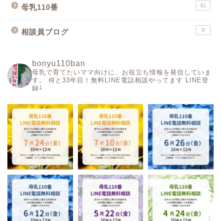
81
母乳110番
8
相談員ブログ
bonyu110ban
母乳で育てたいママ向けに、お役立ち情報を発信していま
す。
何と33年目！無料LINE電話相談やってます
LINE登
録⇩