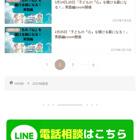
イベント
3月14日,25日「子どもの『心』を聴ける親にな
る！」実践編zoom開催
2023年3月6日
お知らせ
2月25日「子どもの『心』を聴ける親になる！」
実践編zoom開催
2023年2月10日
...
1
2
3
6
HOME
ZOOM講座