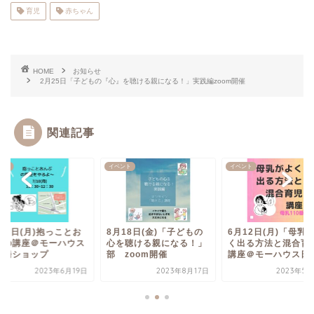
育児
赤ちゃん
HOME
お知らせ
2月25日「子どもの『心』を聴ける親になる！」実践編zoom開催
関連記事
ント
イベント
イベント
10日(月)抱っことお
8月18日(金)「子どもの
6月12日(月)「母乳
ぶの講座＠モーハウス
心を聴ける親になる！」
く出る方法と混合育
本橋ショップ
部 zoom開催
講座＠モーハウス日..
2023年6月19日
2023年8月17日
2023年5月