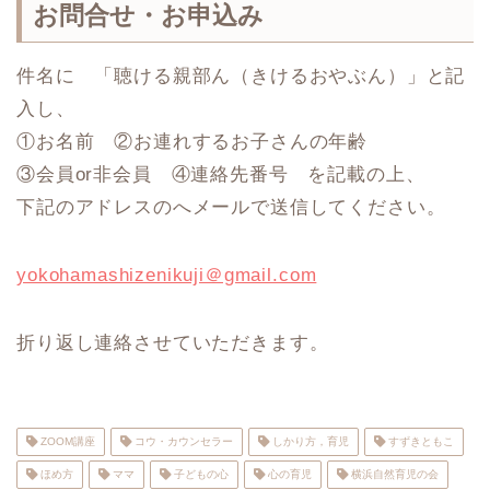
お問合せ・お申込み
件名に 「聴ける親部ん（きけるおやぶん）」と記
入し、
①お名前 ②お連れするお子さんの年齢
③会員or非会員 ④連絡先番号 を記載の上、
下記のアドレスのへメールで送信してください。
yokohamashizenikuji＠gmail.com
折り返し連絡させていただきます。
ZOOM講座
コウ・カウンセラー
しかり方，育児
すずきともこ
ほめ方
ママ
子どもの心
心の育児
横浜自然育児の会