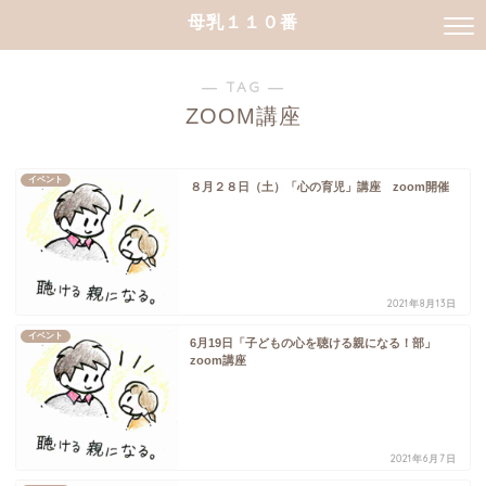
母乳１１０番
― TAG ―
ZOOM講座
イベント
８月２８日（土）「心の育児」講座 zoom開催
2021年8月13日
イベント
6月19日「子どもの心を聴ける親になる！部」
zoom講座
2021年6月7日