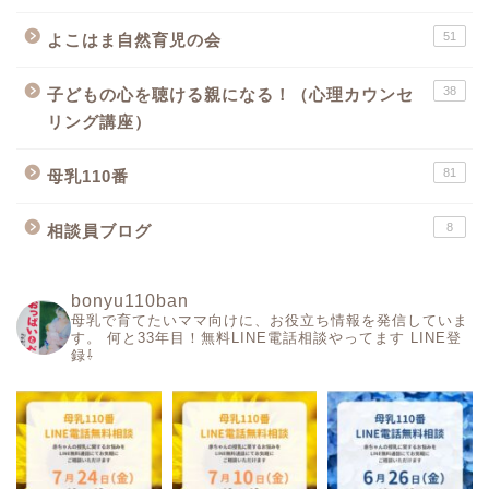
51
よこはま自然育児の会
38
子どもの心を聴ける親になる！（心理カウンセ
リング講座）
81
母乳110番
8
相談員ブログ
bonyu110ban
母乳で育てたいママ向けに、お役立ち情報を発信していま
す。
何と33年目！無料LINE電話相談やってます
LINE登
録⇩