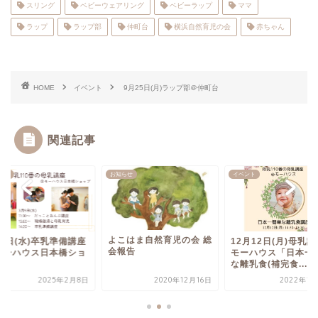
スリング
ベビーウェアリング
ベビーラップ
ママ
ラップ
ラップ部
仲町台
横浜自然育児の会
赤ちゃん
HOME
イベント
9月25日(月)ラップ部＠仲町台
関連記事
ント
お知らせ
イベント
よこはま自然育児の会 総
月5日(水)卒乳準備講座
12月12日(月)母乳
会報告
モーハウス日本橋ショ
モーハウス「日本一
プ
な離乳食(補完食...
2025年2月8日
2020年12月16日
2022年12