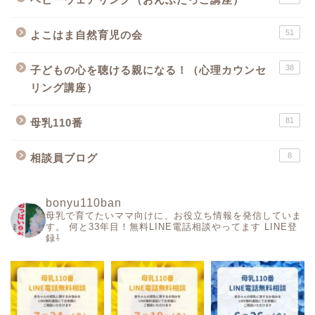
51
よこはま自然育児の会
38
子どもの心を聴ける親になる！（心理カウンセ
リング講座）
81
母乳110番
8
相談員ブログ
bonyu110ban
母乳で育てたいママ向けに、お役立ち情報を発信していま
す。
何と33年目！無料LINE電話相談やってます
LINE登
録⇩