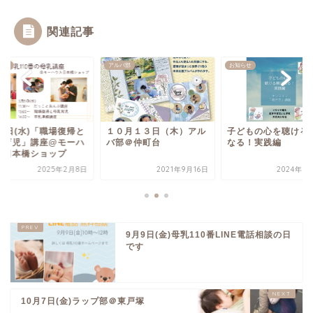
関連記事
ント
アルバ部
お知らせ
月5日(水)「職場復帰と
１０月１３日（木）アル
子どもの心を聴ける
乳育児」講座@モーハ
バ部＠仲町台
なる！実践編
ス日本橋ショップ
2025年2月8日
2021年9月16日
2024年3
9月9日(金)母乳110番LINE電話相談の日
です
10月7日(金)ラップ部＠東戸塚