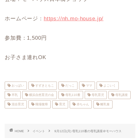
ホームページ：
https://nh.mo-house.jp/
参加費：1,500円
お子さま連れOK
おっぱい
すずきともこ
だっこ
ママ
よこいく
卒乳
横浜自然育児の会
母乳110番
母乳育児
母乳講座
混合育児
職場復帰
育児
赤ちゃん
離乳食
HOME
イベント
9月12日(月) 母乳110番の母乳講座＠モーハウス