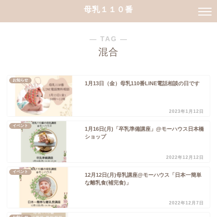
母乳１１０番
― TAG ―
混合
お知らせ
1月13日（金）母乳110番LINE電話相談の日です
2023年1月12日
イベント
1月16日(月)「卒乳準備講座」@モーハウス日本橋
ショップ
2022年12月12日
イベント
12月12日(月)母乳講座@モーハウス「日本一簡単
な離乳食(補完食)」
2022年12月7日