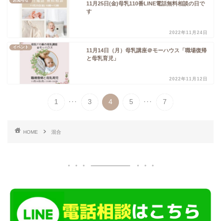
お知らせ
11月25日(金)母乳110番LINE電話無料相談の日で
す
2022年11月24日
イベント
11月14日（月）母乳講座＠モーハウス「職場復帰
と母乳育児」
2022年11月12日
...
...
1
3
4
5
7
HOME
混合