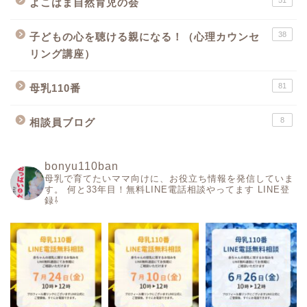
51
よこはま自然育児の会
38
子どもの心を聴ける親になる！（心理カウンセ
リング講座）
81
母乳110番
8
相談員ブログ
bonyu110ban
母乳で育てたいママ向けに、お役立ち情報を発信していま
す。
何と33年目！無料LINE電話相談やってます
LINE登
録⇩