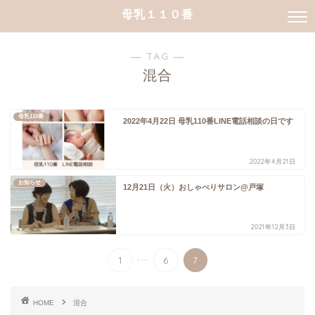
母乳１１０番
― TAG ―
混合
母乳110番
2022年4月22日 母乳110番LINE電話相談の日です
2022年4月21日
お知らせ
12月21日（火）おしゃべりサロン@戸塚
2021年12月3日
...
1
6
7
HOME
混合