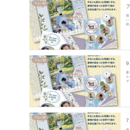
アルバ部
撮
い
紙
アルバ部
夏
さ
ザ
アルバ部
撮