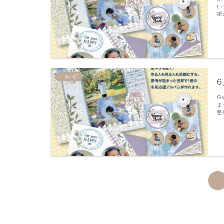
い
紙
アルバ部
G
ま
整
1