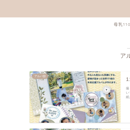
母乳11
ア
アルバ部
撮
い
紙