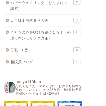
ベビーウェアリング（おんぶだっこ
30
講座）
よこはま自然育児の会
51
子どもの心を聴ける親になる！（心
38
理カウンセリング講座）
母乳110番
81
相談員ブログ
8
bonyu110ban
母乳で育てたいママ向けに、お役立ち情報を
発信しています。
何と33年目！無料LINE電
話相談やってます
LINE登録⇩