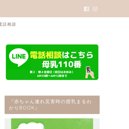
電話相談
『赤ちゃん連れ災害時の授乳まるわ
かりBOOK』