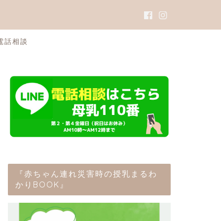
電話相談
『赤ちゃん連れ災害時の授乳まるわ
かりBOOK』