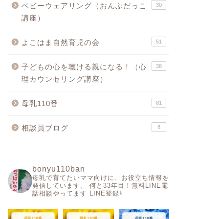
ベビーウェアリング（おんぶだっこ
30
講座）
よこはま自然育児の会
51
子どもの心を聴ける親になる！（心
38
理カウンセリング講座）
母乳110番
81
相談員ブログ
8
bonyu110ban
母乳で育てたいママ向けに、お役立ち情報を
発信しています。
何と33年目！無料LINE電
話相談やってます
LINE登録⇩