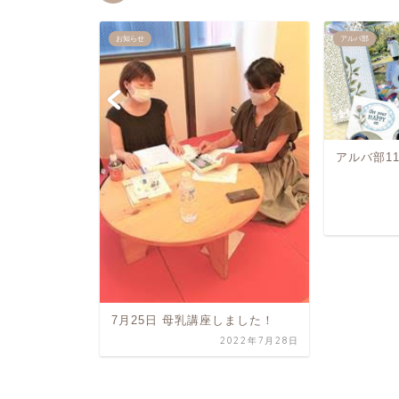
お知らせ
アルバ部
仲町台
アルバ部1
2021年11月7日
7月25日 母乳講座しました！
2022年7月28日