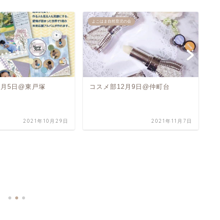
よこはま自然育児の会
お
1月5日@東戸塚
コスメ部12月9日@仲町台
2021年10月29日
2021年11月7日
7