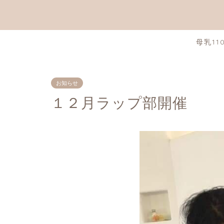
母乳11
お知らせ
１２月ラップ部開催