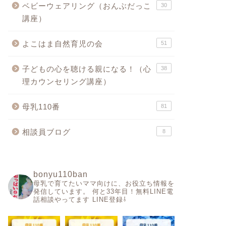
ベビーウェアリング（おんぶだっこ
30
講座）
よこはま自然育児の会
51
子どもの心を聴ける親になる！（心
38
理カウンセリング講座）
母乳110番
81
相談員ブログ
8
bonyu110ban
母乳で育てたいママ向けに、お役立ち情報を
発信しています。
何と33年目！無料LINE電
話相談やってます
LINE登録⇩