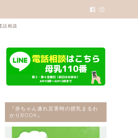
電話相談
『赤ちゃん連れ災害時の授乳まるわ
かりBOOK』