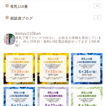
81
母乳110番
8
相談員ブログ
bonyu110ban
母乳で育てたいママ向けに、お役立ち情報を発信していま
す。
何と33年目！無料LINE電話相談やってます
LINE登
録⇩