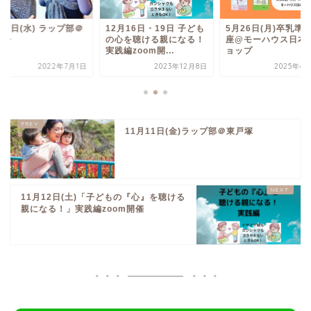
27日(水) ラップ部＠
12月16日・19日 子ども
5月26日(月)卒乳準
町台
の心を聴ける親になる！
座@モーハウス日本
実践編zoom開...
ョップ
2022年7月1日
2023年12月8日
2025年4
11月11日(金)ラップ部＠東戸塚
11月12日(土)「子どもの『心』を聴ける
親になる！」実践編zoom開催