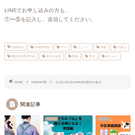
LINEでお申し込みの方も、
①〜⑤を記入し、送信してください。
KIMONO
KIMONO部
ママ
よこいく
和装
大倉山
横浜自然育児の会
港北公会堂
着物
育児
赤ちゃん
HOME
KIMONO部
11月16日(水)KIMONO部＠大倉山
関連記事
ント
イベント
イベント