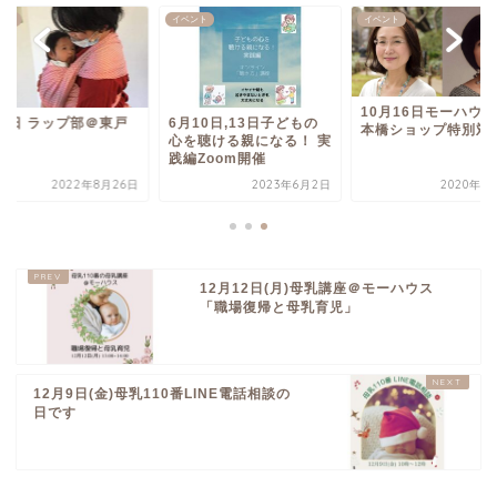
ント
イベント
イベント
10月16日モーハウ
月2日 ラップ部＠東戸
6月10日,13日子どもの
本橋ショップ特別対
心を聴ける親になる！ 実
践編Zoom開催
2022年8月26日
2023年6月2日
2020年1
12月12日(月)母乳講座＠モーハウス
「職場復帰と母乳育児」
12月9日(金)母乳110番LINE電話相談の
日です