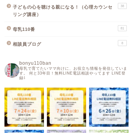
38
子どもの心を聴ける親になる！（心理カウンセ
リング講座）
81
母乳110番
8
相談員ブログ
bonyu110ban
母乳で育てたいママ向けに、お役立ち情報を発信していま
す。
何と33年目！無料LINE電話相談やってます
LINE登
録⇩