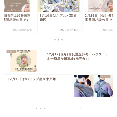
13日母乳110番無料
8月10日(水) アルバ部＠
2月25日（金）母乳1
INE電話相談の日です
緑区
番電話相談の日です
2022年5月12日
2022年7月1日
2022年2月
12月12日(月)母乳講座@モーハウス「日
本一簡単な離乳食(補完食)」
12月15日(木)ラップ部＠東戸塚