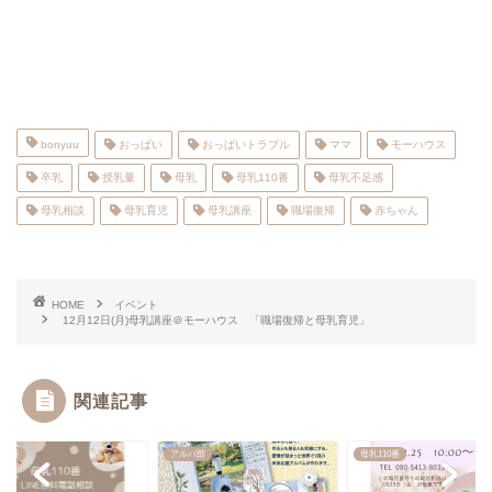
bonyuu
おっぱい
おっぱいトラブル
ママ
モーハウス
卒乳
授乳量
母乳
母乳110番
母乳不足感
母乳相談
母乳育児
母乳講座
職場復帰
赤ちゃん
HOME
イベント
12月12日(月)母乳講座＠モーハウス 「職場復帰と母乳育児」
関連記事
10番
アルバ部
母乳110番