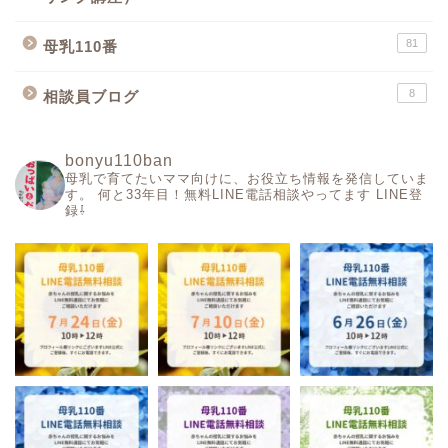
81
母乳110番
8
相談員ブログ
bonyu110ban
母乳で育てたいママ向けに、お役立ち情報を発信していま
す。
何と33年目！無料LINE電話相談やってます
LINE登
録⇩