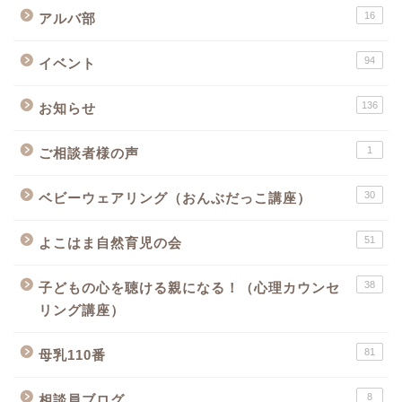
16
アルバ部
94
イベント
136
お知らせ
1
ご相談者様の声
30
ベビーウェアリング（おんぶだっこ講座）
51
よこはま自然育児の会
38
子どもの心を聴ける親になる！（心理カウンセ
リング講座）
81
母乳110番
8
相談員ブログ