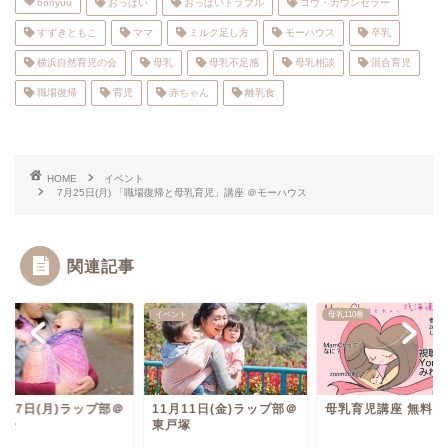
bonyuu
おっぱい
おっぱいトラブル
コウ・カウンセラー
すずきともこ
ママ
ミルク足し方
モーハウス
卒乳
横浜自然育児の会
母乳
母乳不足感
母乳相談
混合育児
職場復帰
育児
赤ちゃん
離乳食
HOME
イベント
7月25日(月) 「職場復帰と母乳育児」講座 ＠モーハウス
関連記事
ント
イベント
母乳110番
月27日(月)ラップ部＠
11月11日(金)ラップ部＠
母乳育児講座 無料公
町台
東戸塚