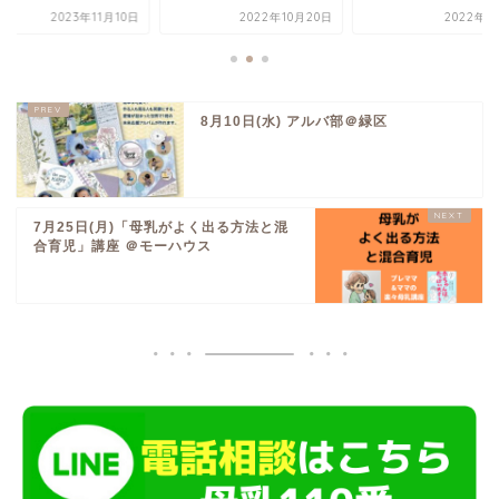
2023年11月10日
2022年10月20日
2022年3
8月10日(水) アルバ部＠緑区
7月25日(月)「母乳がよく出る方法と混
合育児」講座 ＠モーハウス