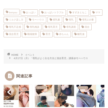
bonyuu
おっぱい
おっぱいトラブル
すずきともこ
ママ
ミルク足し方
モーハウス
授乳量
母乳
母乳110番
母乳不足感
母乳相談
母乳育児
母乳講座
混合
混合育児
職場復帰
育児
赤ちゃん
離乳食
HOME
イベント
4月17日（月）「母乳がよく出る方法と混合育児」講座@モーハウス
関連記事
10番
イベント
イベント