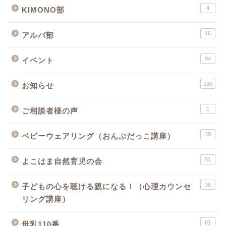
4
KIMONO部
16
アルバ部
94
イベント
136
お知らせ
1
ご相談者様の声
30
ベビーウェアリング（おんぶだっこ講座）
51
よこはま自然育児の会
38
子どもの心を聴ける親になる！（心理カウンセ
リング講座）
81
母乳110番