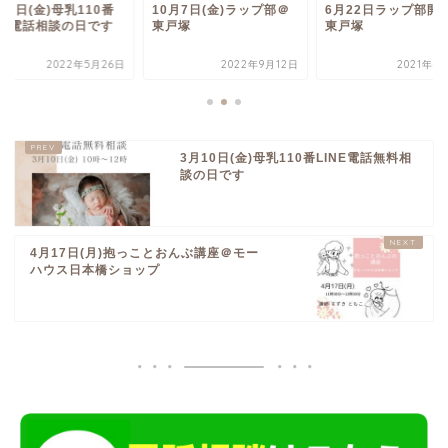
27日(金)母乳110番
10月7日(金)ラップ部＠
6月22日ラップ部開
INE電話相談の日です
東戸塚
東戸塚
2022年5月26日
2022年9月12日
2021年4
3月10日(金)母乳110番LINE電話無料相
談の日です
4月17日(月)抱っことおんぶ講座＠モー
ハウス日本橋ショップ