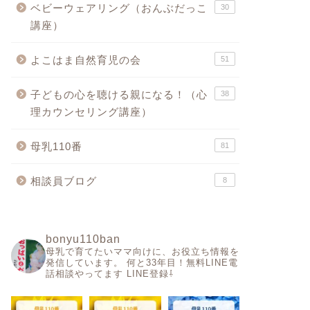
ベビーウェアリング（おんぶだっこ
30
講座）
よこはま自然育児の会
51
子どもの心を聴ける親になる！（心
38
理カウンセリング講座）
母乳110番
81
相談員ブログ
8
bonyu110ban
母乳で育てたいママ向けに、お役立ち情報を
発信しています。
何と33年目！無料LINE電
話相談やってます
LINE登録⇩