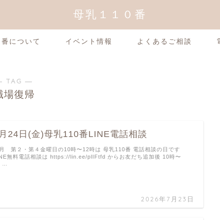
母乳１１０番
0番について
イベント情報
よくあるご相談
― TAG ―
職場復帰
7月24日(金)母乳110番LINE電話相談
月 第２・第４金曜日の10時〜12時は 母乳110番 電話相談の日です
INE無料電話相談は https://lin.ee/plIFtfd からお友だち追加後 10時〜
2 …
2026年7月23日