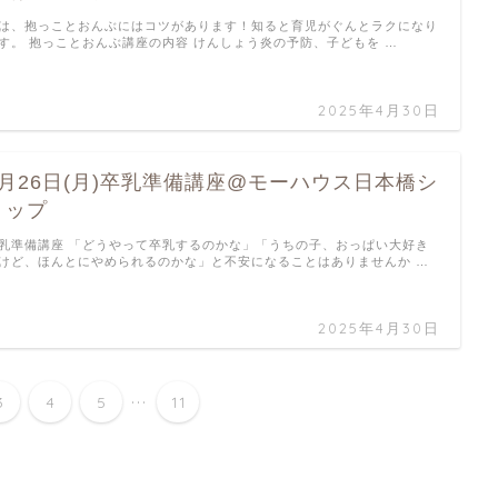
は、抱っことおんぶにはコツがあります！知ると育児がぐんとラクになり
す。 抱っことおんぶ講座の内容 けんしょう炎の予防、子どもを …
2025年4月30日
5月26日(月)卒乳準備講座@モーハウス日本橋シ
ョップ
乳準備講座 「どうやって卒乳するのかな」「うちの子、おっぱい大好き
けど、ほんとにやめられるのかな」と不安になることはありませんか …
2025年4月30日
...
3
4
5
11