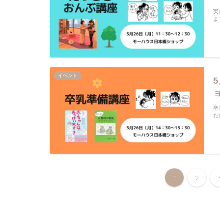
実
ま
イベント
卒
だ
1
2