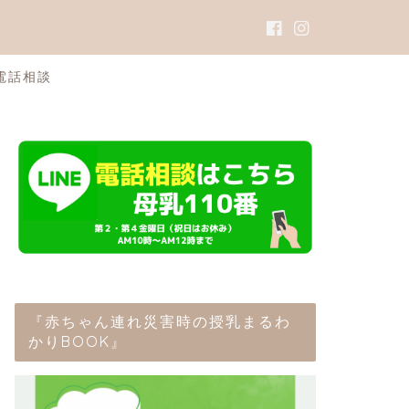
電話相談
『赤ちゃん連れ災害時の授乳まるわ
かりBOOK』