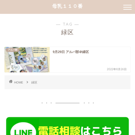
母乳１１０番
― TAG ―
緑区
アルバ部
9月29日 アルバ部＠緑区
2022年8月26日
HOME
緑区