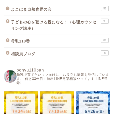
51
よこはま自然育児の会
38
子どもの心を聴ける親になる！（心理カウンセ
リング講座）
81
母乳110番
8
相談員ブログ
bonyu110ban
母乳で育てたいママ向けに、お役立ち情報を発信していま
す。
何と33年目！無料LINE電話相談やってます
LINE登
録⇩