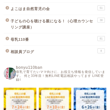
51
よこはま自然育児の会
38
子どもの心を聴ける親になる！（心理カウンセ
リング講座）
81
母乳110番
8
相談員ブログ
bonyu110ban
母乳で育てたいママ向けに、お役立ち情報を発信していま
す。
何と33年目！無料LINE電話相談やってます
LINE登
録⇩