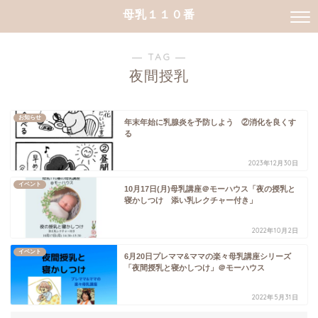
母乳１１０番
― TAG ―
夜間授乳
お知らせ
年末年始に乳腺炎を予防しよう ②消化を良くす
る
2023年12月30日
イベント
10月17日(月)母乳講座＠モーハウス「夜の授乳と
寝かしつけ 添い乳レクチャー付き」
2022年10月2日
イベント
6月20日プレママ&ママの楽々母乳講座シリーズ
「夜間授乳と寝かしつけ」＠モーハウス
2022年5月31日