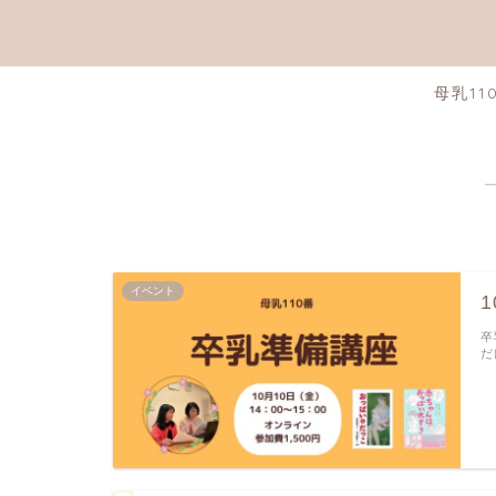
母乳11
イベント
卒
だ