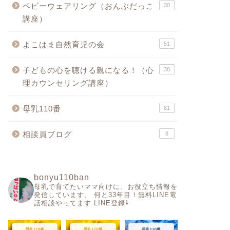
ベビーウェアリング（おんぶだっこ
30
講座）
よこはま自然育児の会
51
子どもの心を聴ける親になる！（心
38
理カウンセリング講座）
母乳110番
81
相談員ブログ
8
bonyu110ban
母乳で育てたいママ向けに、お役立ち情報を
発信しています。
何と33年目！無料LINE電
話相談やってます
LINE登録⇩