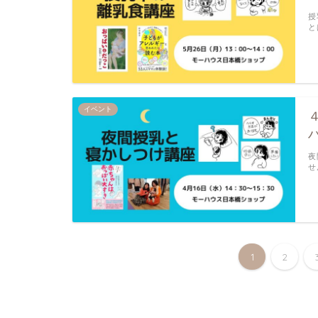
授
と
イベント
夜
せ
1
2