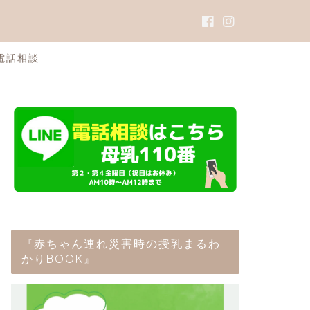
電話相談
『赤ちゃん連れ災害時の授乳まるわ
かりBOOK』