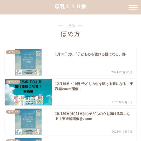
母乳１１０番
― TAG ―
ほめ方
イベント
1月30日(水)「子ども心を聴ける親になる」部
2024年1月20日
イベント
12月16日・19日 子どもの心を聴ける親になる！実
践編zoom開催
2023年12月8日
イベント
10月20日(金)21日(土)子どもの心を聴ける親にな
る！実践編開催@zoom
2023年10月9日