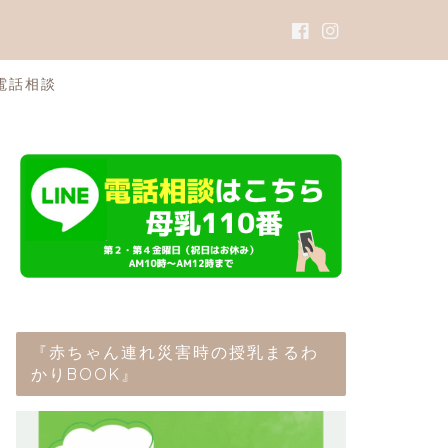
電話相談
『赤ちゃん連れ災害時の授乳まるわ
かりBOOK』