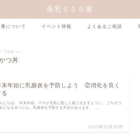
母乳１１０番
0番について
イベント情報
よくあるご相談
― TAG ―
かつ丼
年末年始に乳腺炎を予防しよう ②消化を良く
する
んにちは。 年末年始、ママが元気に楽しく過ごせますように。 ごちそう
きになる日々にも、乳腺炎を予防する方法があります。 …
2023年12月30日