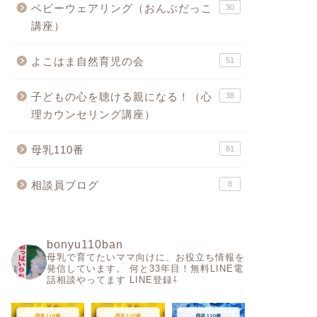
ベビーウェアリング（おんぶだっこ
30
講座）
よこはま自然育児の会
51
子どもの心を聴ける親になる！（心
38
理カウンセリング講座）
母乳110番
81
相談員ブログ
8
bonyu110ban
母乳で育てたいママ向けに、お役立ち情報を
発信しています。
何と33年目！無料LINE電
話相談やってます
LINE登録⇩