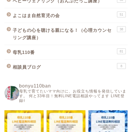
ベビーウェアリング（おんぶだっこ講座）
51
よこはま自然育児の会
38
子どもの心を聴ける親になる！（心理カウンセ
リング講座）
81
母乳110番
8
相談員ブログ
bonyu110ban
母乳で育てたいママ向けに、お役立ち情報を発信していま
す。
何と33年目！無料LINE電話相談やってます
LINE登
録⇩