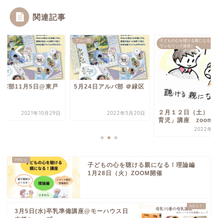
関連記事
バ部
アルバ部
子どもの心を聴ける親になる！（
ウンセリング講座）
ルバ部11月5日@東戸
5月24日アルバ部 ＠緑区
２月１２日（土）「
2021年10月29日
2022年5月20日
育児」講座 zoom
2022年2
子どもの心を聴ける親になる！理論編
1月28日（火）ZOOM開催
3月5日(水)卒乳準備講座@モーハウス日