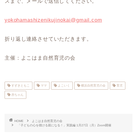
スまで、メールで送信してください。
yokohamashizenikujinokai@gmail.com
折り返し連絡させていただきます。
主催：よこはま自然育児の会
すずきともこ
ママ
よこいく
横浜自然育児の会
育児
赤ちゃん
HOME
よこはま自然育児の会
「子どもの心を聴ける親になる！」実践編 1月27日（月）Zoom開催