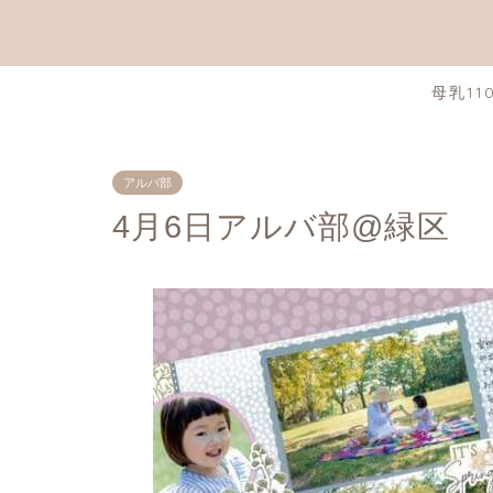
母乳11
アルバ部
4月6日アルバ部@緑区