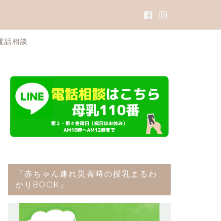
電話相談
『赤ちゃん連れ災害時の授乳まるわ
かりBOOK』