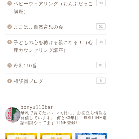
ベビーウェアリング（おんぶだっこ
30
講座）
よこはま自然育児の会
51
子どもの心を聴ける親になる！（心
38
理カウンセリング講座）
母乳110番
81
相談員ブログ
8
bonyu110ban
母乳で育てたいママ向けに、お役立ち情報を
発信しています。
何と33年目！無料LINE電
話相談やってます
LINE登録⇩