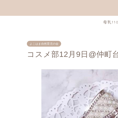
母乳11
よこはま自然育児の会
コスメ部12月9日@仲町