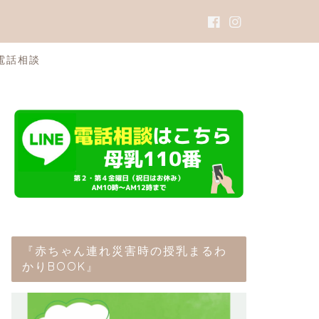
電話相談
『赤ちゃん連れ災害時の授乳まるわ
かりBOOK』