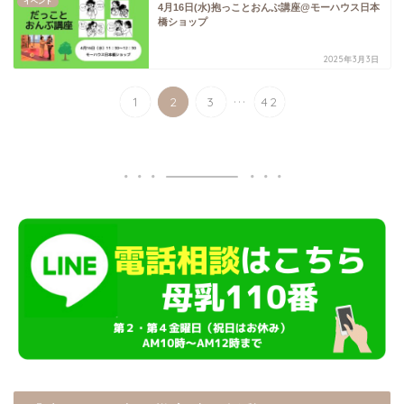
イベント
4月16日(水)抱っことおんぶ講座@モーハウス日本
橋ショップ
2025年3月3日
...
1
2
3
42