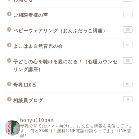
1
ご相談者様の声
30
ベビーウェアリング（おんぶだっこ講座）
51
よこはま自然育児の会
38
子どもの心を聴ける親になる！（心理カウンセ
リング講座）
81
母乳110番
8
相談員ブログ
bonyu110ban
母乳で育てたいママ向けに、お役立ち情報を発信していま
す。
何と33年目！無料LINE電話相談やってます
LINE登
録⇩