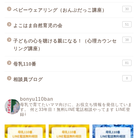
30
ベビーウェアリング（おんぶだっこ講座）
51
よこはま自然育児の会
38
子どもの心を聴ける親になる！（心理カウンセ
リング講座）
81
母乳110番
8
相談員ブログ
bonyu110ban
母乳で育てたいママ向けに、お役立ち情報を発信していま
す。
何と33年目！無料LINE電話相談やってます
LINE登
録⇩