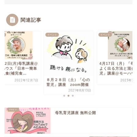
関連記事
ント
イベント
イベント
月12日(月)母乳講座@
4月17日（月）「母
ーハウス「日本一簡単
よく出る方法と混合
乳食(補完食...
児」講座@モーハウ
８月２８日（土）「心の
2022年12月7日
2023年3月
育児」講座 zoom開催
2021年8月13日
母乳育児講座 無料公開