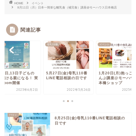
HOME
イベント
9月11日（月）日本一簡単な離乳食（補完食）講座@モーハウス日本橋店
関連記事
ント
母乳110番
イベント
10日,13日子どもの
5月27日(金)母乳110番
1月20日(月)抱っこ
を聴ける親になる！ 実
LINE電話相談の日です
んぶ講座@モーハウ
編Zoom開催
本橋ショップ
2023年6月2日
2022年5月26日
2025年1
8月25日(金)母乳110番LINE電話相談の
日です