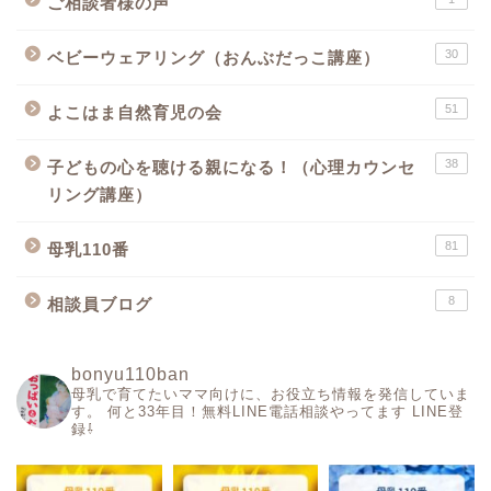
ご相談者様の声
30
ベビーウェアリング（おんぶだっこ講座）
51
よこはま自然育児の会
38
子どもの心を聴ける親になる！（心理カウンセ
リング講座）
81
母乳110番
8
相談員ブログ
bonyu110ban
母乳で育てたいママ向けに、お役立ち情報を発信していま
す。
何と33年目！無料LINE電話相談やってます
LINE登
録⇩