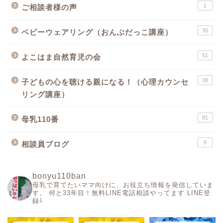
1
ご相談者様の声
30
ベビーウェアリング（おんぶだっこ講座）
51
よこはま自然育児の会
38
子どもの心を聴ける親になる！（心理カウンセ
リング講座）
81
母乳110番
8
相談員ブログ
bonyu110ban
母乳で育てたいママ向けに、お役立ち情報を発信していま
す。
何と33年目！無料LINE電話相談やってます
LINE登
録⇩