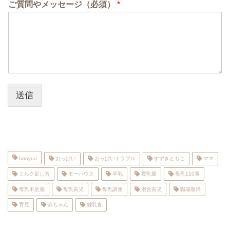
ご質問やメッセージ（必須）
*
送信
bonyuu
おっぱい
おっぱいトラブル
すずきともこ
ママ
ミルク足し方
モーハウス
卒乳
授乳量
母乳110番
母乳不足感
母乳育児
母乳講座
混合育児
職場復帰
育児
赤ちゃん
離乳食