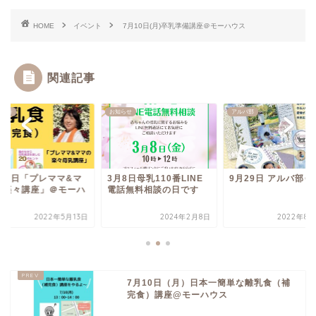
HOME
イベント
7月10日(月)卒乳準備講座＠モーハウス
関連記事
10番
お知らせ
アルバ部
月18日「プレママ&マ
3月8日母乳110番LINE
9月29日 アルバ部＠
の楽々講座」＠モーハ
電話無料相談の日です
ス
2022年5月13日
2024年2月8日
2022年8月
7月10日（月）日本一簡単な離乳食（補
完食）講座@モーハウス