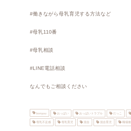
#働きながら母乳育児する方法など
#母乳110番
#母乳相談
#LINE電話相談
なんでもご相談ください
bonyuu
おっぱい
おっぱいトラブル
だっこ
母乳不足感
母乳育児
混合
混合育児
職場復