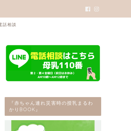
電話相談
『赤ちゃん連れ災害時の授乳まるわ
かりBOOK』