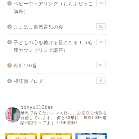
ベビーウェアリング（おんぶだっこ
30
講座）
よこはま自然育児の会
51
子どもの心を聴ける親になる！（心
38
理カウンセリング講座）
母乳110番
81
相談員ブログ
8
bonyu110ban
母乳で育てたいママ向けに、お役立ち情報を
発信しています。
何と33年目！無料LINE電
話相談やってます
LINE登録⇩