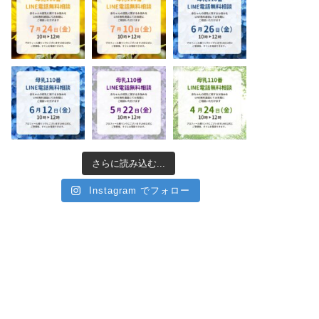
ルバ部
イベント
さらに読み込む...
Instagram でフォロー
月29日 アルバ部＠緑区
3月14日,25日「子どもの『心』
を聴ける親になる！」実践編
zoom開催
2022年8月26日
2023年3月6