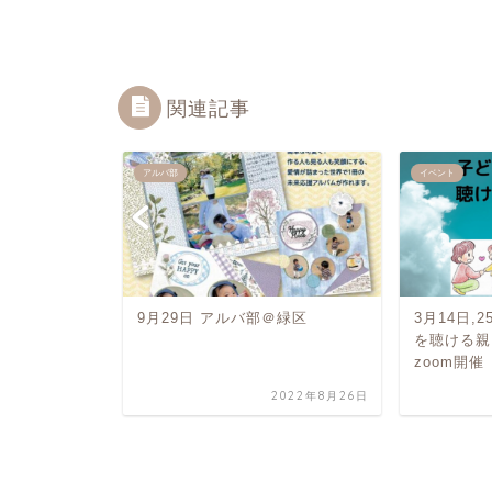
関連記事
アルバ部
イベント
の『心』を聴け
9月29日 アルバ部＠緑区
3月14日,
編zoom開催
を聴ける親
zoom開催
2022年6月1日
2022年8月26日