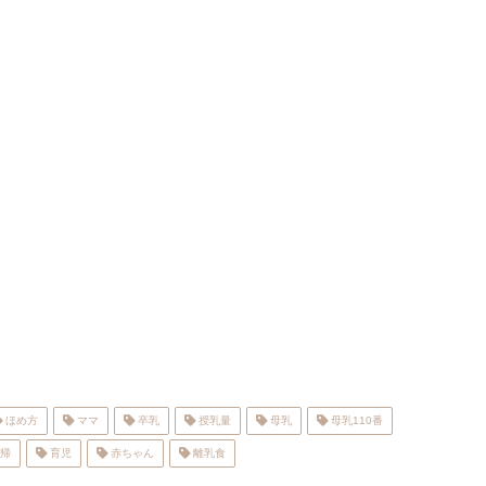
ほめ方
ママ
卒乳
授乳量
母乳
母乳110番
帰
育児
赤ちゃん
離乳食