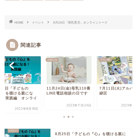
HOME
イベント
8月24日「母乳育児」オンライントーク
関連記事
らせ
お知らせ
アルバ部
月25日「子どもの
11月24日(金)母乳110番
7月11日(火)アルバ
心』を聴ける親にな
LINE電話相談の日です
緑区
！」実践編 オンライ
...
2023年11月24日
2023年7
2022年8月18日
8月25日「子どもの『心』を聴ける親に