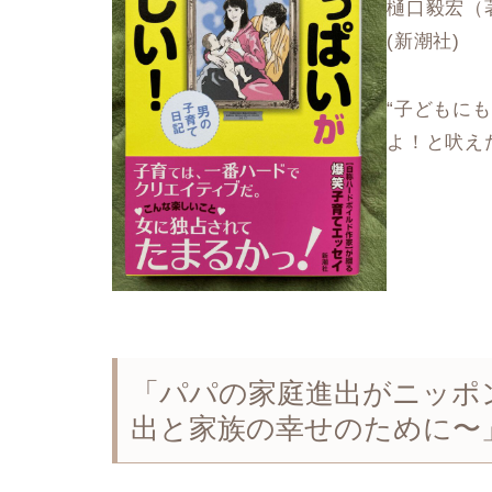
樋口毅宏（
(新潮社)
“子どもに
よ！と吠え
「パパの家庭進出がニッポ
出と家族の幸せのために〜