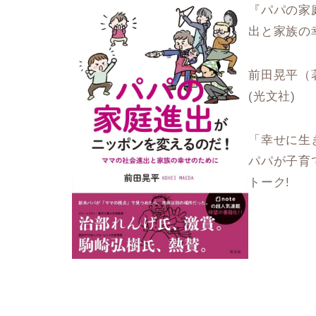
『パパの家
出と家族の
前田晃平（
(光文社)
「幸せに生
パパが子育
トーク!