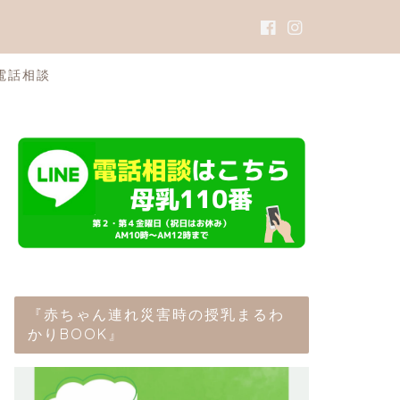
電話相談
『赤ちゃん連れ災害時の授乳まるわ
かりBOOK』