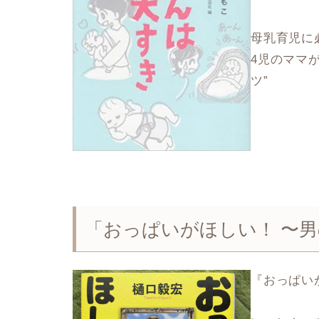
母乳育児に
4児のママ
ツ”
「おっぱいがほしい！ 〜
『おっぱい