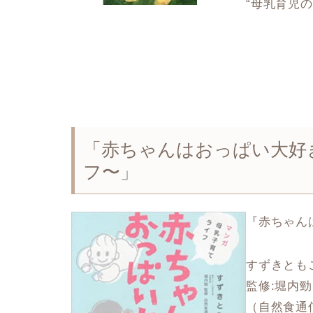
“母乳育児の
「赤ちゃんはおっぱい大好
フ〜」
『赤ちゃん
すずきとも
監修:堀内
（自然食通