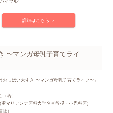
バイブル”
詳細はこちら ＞
き 〜マンガ母乳子育てライ
はおっぱい大すき 〜マンガ母乳子育てライフ〜』
こ（著）
勁(聖マリアンナ医科大学名誉教授・小児科医)
信社）