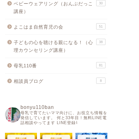
ベビーウェアリング（おんぶだっこ
30
講座）
よこはま自然育児の会
51
子どもの心を聴ける親になる！（心
38
理カウンセリング講座）
母乳110番
81
相談員ブログ
8
bonyu110ban
母乳で育てたいママ向けに、お役立ち情報を
発信しています。
何と33年目！無料LINE電
話相談やってます
LINE登録⇩