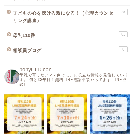
38
子どもの心を聴ける親になる！（心理カウンセ
リング講座）
81
母乳110番
8
相談員ブログ
bonyu110ban
母乳で育てたいママ向けに、お役立ち情報を発信していま
す。
何と33年目！無料LINE電話相談やってます
LINE登
録⇩